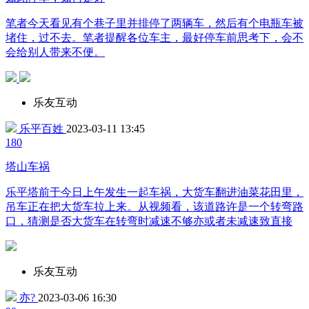
笔者今天看见有个巷子里并排停了两辆车，然后有个电瓶车被
堵住，过不去。笔者提醒各位车主，最好停车前思考下，会不
会给别人带来不便。
乐友互动
乐平百姓
2023-03-11 13:45
18
0
塔山车祸
乐平塔前于今日上午发生一起车祸，大货车翻进油菜花田里，
吊车正在把大货车拉上来。从视频看，该道路许是一个转弯路
口，猜测是否大货车在转弯时减速不够亦或者未减速致直接
乐友互动
亦?
2023-03-06 16:30