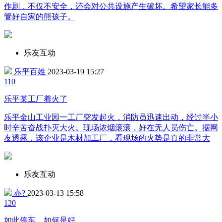
作剧，不仅不安全，还会对公共设施产生破坏。希望家长能多
管好自家的熊孩子。
乐友互动
乐平百姓
2023-03-19 15:27
11
0
乐平某工厂着火了
乐平金山工业园一工厂突发起火，消防员迅速出动，经过半小
时辛苦奋战扑灭大火。现场浓烟滚滚，好在无人员伤亡。据网
友透露，该企业是木材加工厂，看现场的火势是真的非常大
乐友互动
亦?
2023-03-13 15:58
12
0
如此停车，如何是好