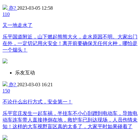
亦?
2023-03-05 12:58
11
0
又一地走水了
乐平国道附近，山下燃起熊熊大火，走水原因不明。大家出门
在外，一定切记用火安全！离开前要确保无任何火种，哪怕是
一个烟头！
乐友互动
亦?
2023-03-03 16:21
15
0
不论什么出行方式，安全第一！
乐平官庄发生一起车祸，半挂车不小心刮蹭到电动车，导致电
动车连车带人直接摔倒在地，救护车已到达现场，人员伤情未
知！这样的大车视野盲区真的太多了，大家平时如果碰着了