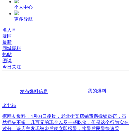
个人中心
更多导航
名人堂
版区
最新
同城爆料
热帖
图说
今日关注
我的爆料
发布爆料信息
老北街
据网友爆料，4月04日凌晨，老北街某店铺遭遇撬锁盗窃，虽
然损失不多，几百元的现金以及一些吃食，但是这个行为实在
过分！该店主发现被盗后便立即报警，接警后民警快速采