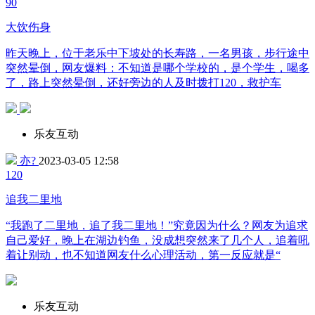
9
0
大饮伤身
昨天晚上，位于老乐中下坡处的长寿路，一名男孩，步行途中
突然晕倒，网友爆料：不知道是哪个学校的，是个学生，喝多
了，路上突然晕倒，还好旁边的人及时拨打120，救护车
乐友互动
亦?
2023-03-05 12:58
12
0
追我二里地
“我跑了二里地，追了我二里地！”究竟因为什么？网友为追求
自己爱好，晚上在湖边钓鱼，没成想突然来了几个人，追着吼
着让别动，也不知道网友什么心理活动，第一反应就是“
乐友互动