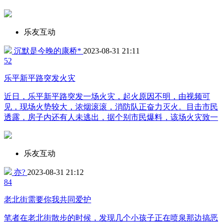
乐友互动
沉默是今晚的康桥*
2023-08-31 21:11
5
2
乐平新平路突发火灾
近日，乐平新平路突发一场火灾，起火原因不明，由视频可
见，现场火势较大，浓烟滚滚，消防队正奋力灭火。目击市民
透露，房子内还有人未逃出，据个别市民爆料，该场火灾致一
乐友互动
亦?
2023-08-31 21:12
8
4
老北街需要你我共同爱护
笔者在老北街散步的时候，发现几个小孩子正在喷泉那边搞恶