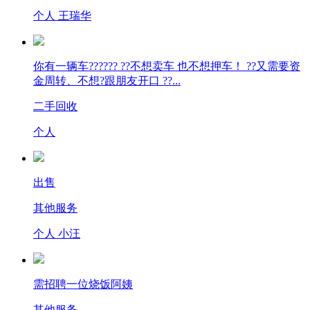
个人 王瑞华
你有一辆车?????? ??不想卖车 也不想押车！ ??又需要资
金周转、不想?跟朋友开口 ??...
二手回收
个人
出售
其他服务
个人 小汪
需招聘一位烧饭阿姨
其他服务