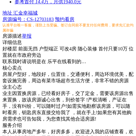
参考
首付
14.4
万，月供1940.0元
地址
汇金幸福城
房源编号：CS-12703183
预约看房
认准平台唯一客服，谨防上当受骗。签订合同前不要支付任何费用，要求先汇款均
属诈骗
房源描述
举报
详细信息
好楼层 前面无挡 户型端正 可改4房 随心装修 首付只要10万 位
置就在市政府旁边
联系我时请说明是在 乐平在线看到的…
核心卖点
房屋户型好，地段好，位置佳，交通便利，周边环境优美，配
套设施完善，周边有菜市场超市生活方便，非常不错的房源
业主心态
业主因置换房源，已经看好房子，交了定金，需要该房源出售
来置换，故该房源诚心出售，到价签字 !产权清晰，产证在
手，没有纠纷，可以随时过户!如需实地勘察该房源，可以随
时看房，钥匙房东直接交给我了 ，就在手上!如果您有其他购
房需求也可告知我，为您查找其他合适房源!
服务介绍
本人从事房地产多年，好房多多，欢迎进入我的店铺查看，欢