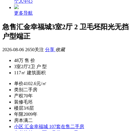
个人中心
更多导航
急售汇金幸福城3室2厅 2 卫毛坯阳光无挡
户型端正
2026-08-06
2650关注
分享
收藏
48万
售 价
3室2厅2卫
户 型
117㎡
建筑面积
单价
4102.6元/㎡
类别
二手房
产权
70年
装修
毛坯
楼层
3/6层
年限
2009年
房本
满二
小区
汇金幸福城
107套在售二手房