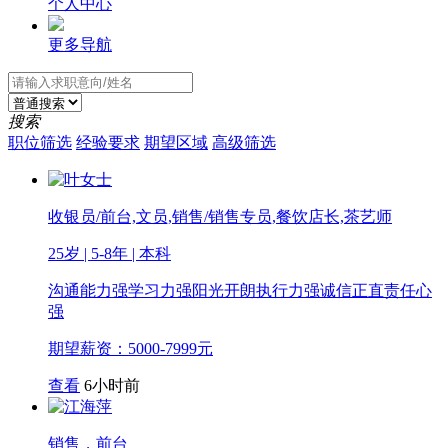
个人中心
更多导航
搜索
职位筛选
经验要求
期望区域
高级筛选
收银员/前台,文员,销售/销售专员,餐饮店长,茶艺师
25岁 | 5-8年 | 本科
沟通能力强
学习力强
阳光开朗
执行力强
诚信正直
责任心
强
期望薪资：5000-7999元
查看
6小时前
销售，前台