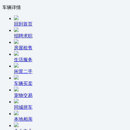
车辆详情
回到首页
招聘求职
房屋租售
生活服务
闲置二手
车辆买卖
宠物交易
同城拼车
本地相亲