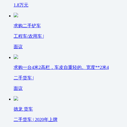
1.8
万元
求购二手铲车
工程车/农用车 |
面议
求购一台4米2高栏，车皮自重轻的。宽度**2米4
二手货车 |
面议
德龙 货车
二手货车 | 2020年上牌