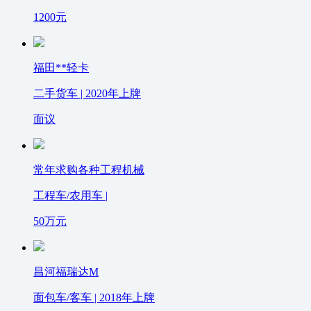
1200
元
福田**轻卡
二手货车 | 2020年上牌
面议
常年求购各种工程机械
工程车/农用车 |
50
万元
昌河福瑞达M
面包车/客车 | 2018年上牌