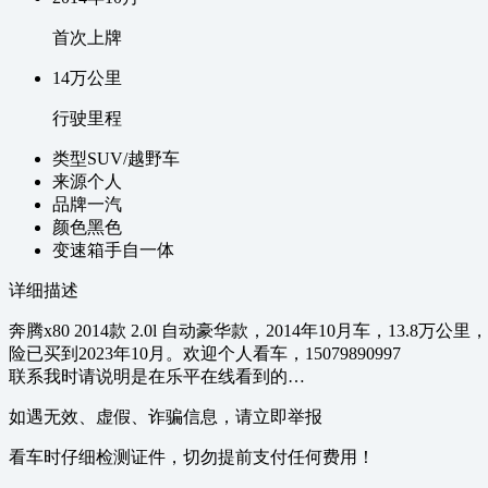
首次上牌
14万
公里
行驶里程
类型
SUV/越野车
来源
个人
品牌
一汽
颜色
黑色
变速箱
手自一体
详细描述
奔腾x80 2014款 2.0l 自动豪华款，2014年10月车
险已买到2023年10月。欢迎个人看车，15079890997
联系我时请说明是在乐平在线看到的…
如遇无效、虚假、诈骗信息，请立即举报
看车时仔细检测证件，切勿提前支付任何费用！